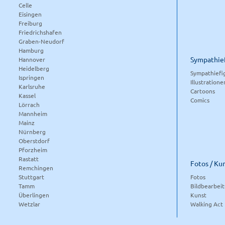
Celle
Eisingen
Freiburg
Friedrichshafen
Graben-Neudorf
Hamburg
Sympathief
Hannover
Heidelberg
Sympathiefi
Ispringen
Illustratione
Karlsruhe
Cartoons
Kassel
Comics
Lörrach
Mannheim
Mainz
Nürnberg
Oberstdorf
Pforzheim
Rastatt
Fotos / Ku
Remchingen
Stuttgart
Fotos
Tamm
Bildbearbei
Überlingen
Kunst
Wetzlar
Walking Act