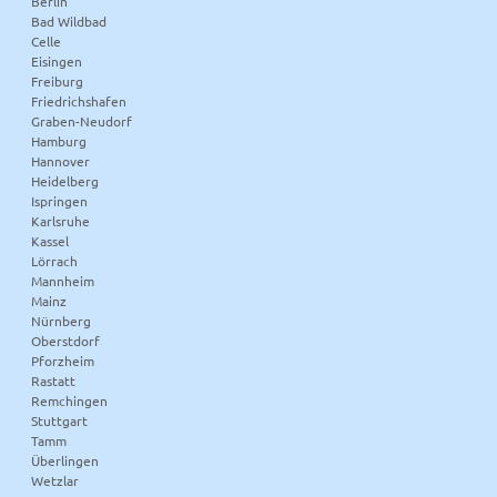
Berlin
Bad Wildbad
Celle
Eisingen
Freiburg
Friedrichshafen
Graben-Neudorf
Hamburg
Hannover
Heidelberg
Ispringen
Karlsruhe
Kassel
Lörrach
Mannheim
Mainz
Nürnberg
Oberstdorf
Pforzheim
Rastatt
Remchingen
Stuttgart
Tamm
Überlingen
Wetzlar