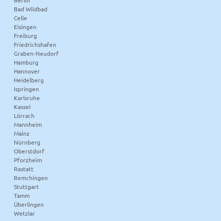
Bad Wildbad
Celle
Eisingen
Freiburg
Friedrichshafen
Graben-Neudorf
Hamburg
Hannover
Heidelberg
Ispringen
Karlsruhe
Kassel
Lörrach
Mannheim
Mainz
Nürnberg
Oberstdorf
Pforzheim
Rastatt
Remchingen
Stuttgart
Tamm
Überlingen
Wetzlar