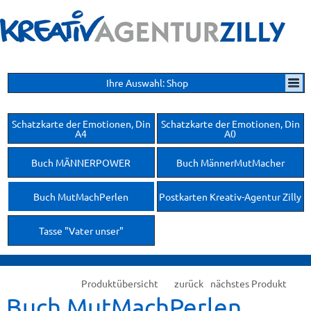
Ihre Auswahl: Shop
Schatzkarte der Emotionen, Din
Schatzkarte der Emotionen, Din
A4
A0
Buch MÄNNERPOWER
Buch MännerMutMacher
Buch MutMachPerlen
Postkarten Kreativ-Agentur Zilly
Tasse "Vater unser"
Produktübersicht
zurück
nächstes Produkt
Buch MutMachPerlen