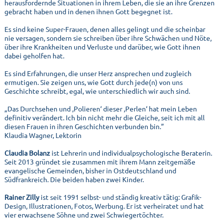
herausfordernde Situationen in ihrem Leben, die sie an ihre Grenzen
gebracht haben und in denen ihnen Gott begegnet ist.
Es sind keine Super-Frauen, denen alles gelingt und die scheinbar
nie versagen, sondern sie schreiben über ihre Schwächen und Nöte,
über ihre Krankheiten und Verluste und darüber, wie Gott ihnen
dabei geholfen hat.
Es sind Erfahrungen, die unser Herz ansprechen und zugleich
ermutigen. Sie zeigen uns, wie Gott durch jede(n) von uns
Geschichte schreibt, egal, wie unterschiedlich wir auch sind.
„Das Durchsehen und ‚Polieren‘ dieser ‚Perlen‘ hat mein Leben
definitiv verändert. Ich bin nicht mehr die Gleiche, seit ich mit all
diesen Frauen in ihren Geschichten verbunden bin.”
Klaudia Wagner, Lektorin
Claudia Bolanz
ist Lehrerin und individualpsychologische Beraterin.
Seit 2013 gründet sie zusammen mit ihrem Mann zeitgemäße
evangelische Gemeinden, bisher in Ostdeutschland und
Südfrankreich. Die beiden haben zwei Kinder.
Rainer Zilly
ist seit 1991 selbst- und ständig kreativ tätig: Grafik-
Design, Illustrationen, Fotos, Werbung. Er ist verheiratet und hat
vier erwachsene Söhne und zwei Schwiegertöchter.